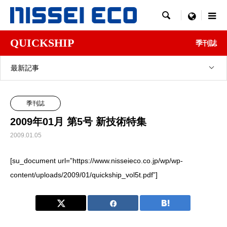

menu
QUICKSHIP
季刊誌
最新記事
季刊誌
2009年01月 第5号 新技術特集
2009.01.05
[su_document url=”https://www.nisseieco.co.jp/wp/wp-
content/uploads/2009/01/quickship_vol5t.pdf”]