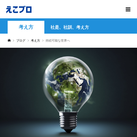
考え方
社是、社訓、考え方
ブログ
考え方
持続可能な世界へ