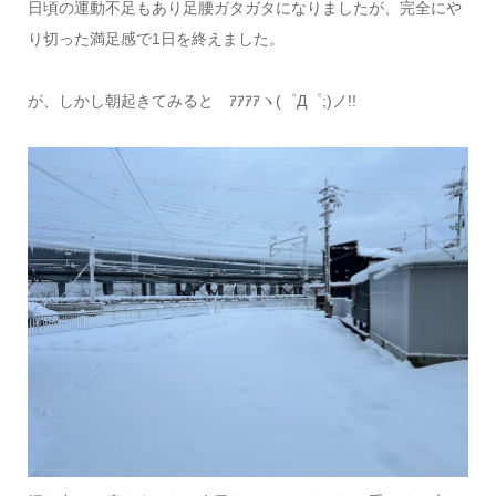
日頃の運動不足もあり足腰ガタガタになりましたが、完全にや
り切った満足感で1日を終えました。
が、しかし朝起きてみると ｱｱｱｱヽ(゜Д゜;)ノ!!