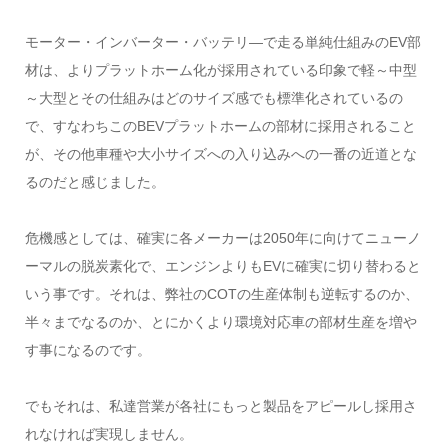
モーター・インバーター・バッテリ―で走る単純仕組みのEV部
材は、よりプラットホーム化が採用されている印象で軽～中型
～大型とその仕組みはどのサイズ感でも標準化されているの
で、すなわちこのBEVプラットホームの部材に採用されること
が、その他車種や大小サイズへの入り込みへの一番の近道とな
るのだと感じました。
危機感としては、確実に各メーカーは2050年に向けてニューノ
ーマルの脱炭素化で、エンジンよりもEVに確実に切り替わると
いう事です。それは、弊社のCOTの生産体制も逆転するのか、
半々までなるのか、とにかくより環境対応車の部材生産を増や
す事になるのです。
でもそれは、私達営業が各社にもっと製品をアピールし採用さ
れなければ実現しません。