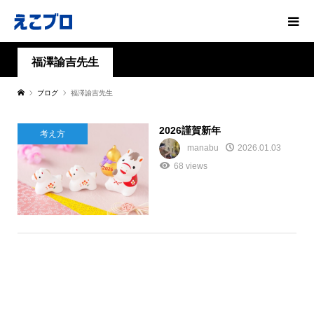
福澤諭吉先生
ブログ
福澤諭吉先生
2026謹賀新年
考え方
manabu
2026.01.03
68 views