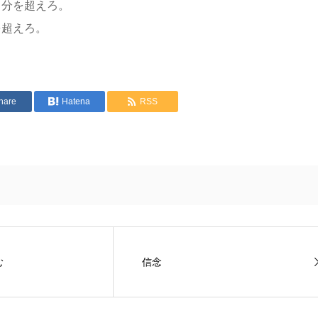
自分を超えろ。
を超えろ。
hare
Hatena
RSS
む
信念