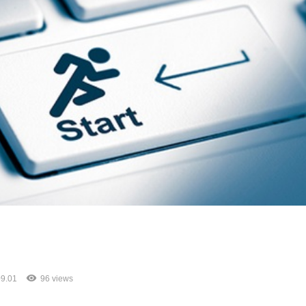
。
9.01
96 views