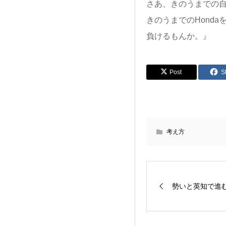
さあ、きのうまでの
きのうまでのHonda
負けるもんか。』
Post
S
考え方
勢いと英知で進