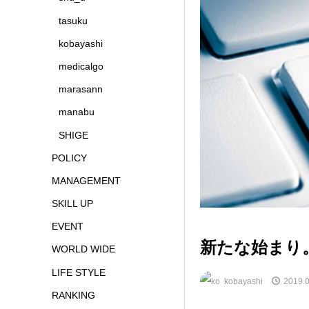
tasuku
kobayashi
medicalgo
marasann
manabu
SHIGE
POLICY
MANAGEMENT
SKILL UP
EVENT
新たな始まり
WORLD WIDE
LIFE STYLE
kobayashi
2019.0
RANKING