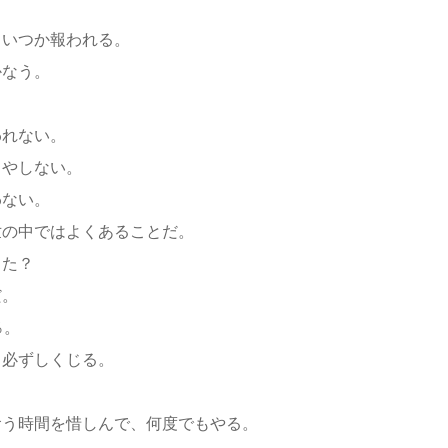
、いつか報われる。
かなう。
われない。
てやしない。
わない。
世の中ではよくあることだ。
した？
だ。
％。
、必ずしくじる。
食う時間を惜しんで、何度でもやる。