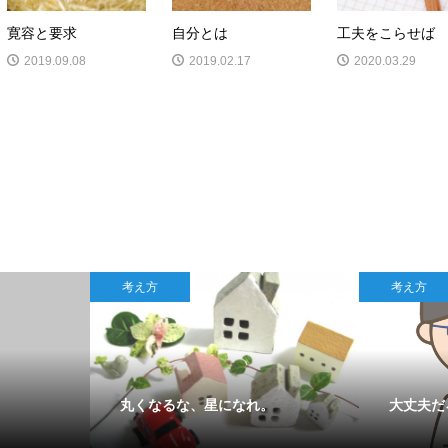
寛容と要求
自分とは
工夫をこらせば
2019.09.08
2019.02.17
2020.03.29
考え方
考え方
丸くなるな、星になれ。
大丈夫だ