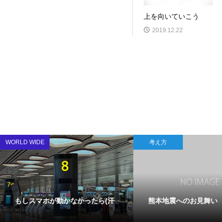
上を向いていこう
2019.12.22
WORLD WIDE
考え方
もしスマホが動かなかったら(汗
熊本地震へのお見舞い