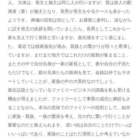
人。 大体は、喪主と施主は同じ人が行いますが、昔は故人の配
偶者（妻）が施主となり、長男が喪主をやるケースも多かった
ようです。 葬儀の役割は別として、お通夜に参列し、涙ながら
に話す喪主の挨拶を聞いていましたら、長男としてこれから一
家を支えて行く覚悟と言いますか、責任感をすごく感じまし
た。 最近では核家族化が進み、親族との繋がりが段々と希薄し
ていますが、まだまだ地方ではこれだけの親類が集まること、
またその中で自分自身が一家の家長として、妻や自分の子供た
ちだけでなく、親や兄弟たちの面倒を見て、金銭以外でもサポ
ートしていくことが、家族の中の大黒柱なのでしょう。
最近話題となっているファミリービジネスの講義を私も受ける
機会が増えましたが、ファミリーとして事業の成功と継続もさ
ることながら、本当の意味でのファミリーの役割として、如何
に家族・親族、一族の繁栄を考え、次の代に繋いで行くことが
重要なのだと教えられます。 若い頃は自分のことだけでいっぱ
いいっぱいであり、家族のことはただ漠然としか考えていなか