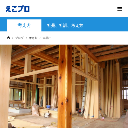
考え方
社是、社訓、考え方
ブログ
考え方
大黒柱