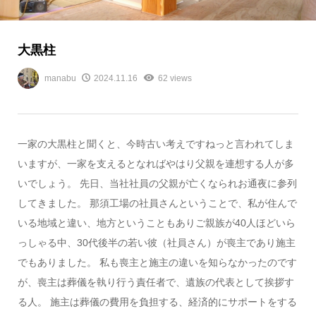
大黒柱
manabu
2024.11.16
62 views
一家の大黒柱と聞くと、今時古い考えですねっと言われてしま
いますが、一家を支えるとなればやはり父親を連想する人が多
いでしょう。 先日、当社社員の父親が亡くなられお通夜に参列
してきました。 那須工場の社員さんということで、私が住んで
いる地域と違い、地方ということもありご親族が40人ほどいら
っしゃる中、30代後半の若い彼（社員さん）が喪主であり施主
でもありました。 私も喪主と施主の違いを知らなかったのです
が、喪主は葬儀を執り行う責任者で、遺族の代表として挨拶す
る人。 施主は葬儀の費用を負担する、経済的にサポートをする