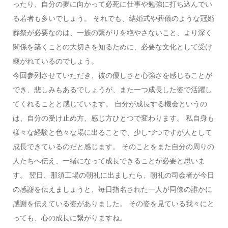
ったり、自分の夢に向かって必死に仕事や勉強に打ち込んでい
る若者も多いでしょう。 それでも、結婚式や葬儀のような冠婚
葬祭が必要なのは、一族の繋がりを絶やさないこと、より深く
関係を築くことの大切さを知るために、必要な文化として受け
継がれているのでしょう。
今回参列させていただき、彼の優しさと心強さを感じることが
でき、悲しみもあるでしょうが、また一つ成長した姿で活躍し
てくれることと感じています。 自分が成長する機会というの
は、自分の受け止め方、感じ方ひとつで変わります。 私自身も
様々な経験と色々な場に出ることで、少しづつですが人として
成長できているのだと感じます。 そのことをまた自分の周りの
人たちへ伝え、一緒になって成長できることが必要と思いま
す。 翌日、那須工場の朝礼に出ましたら、朝礼の司会者が今日
の感謝を伝えましょうと、毎日指名された一人が同僚の誰かに
感謝を伝えている姿がありました。 その姿を見ている我々にと
っても、心の成長に繋がりますね。