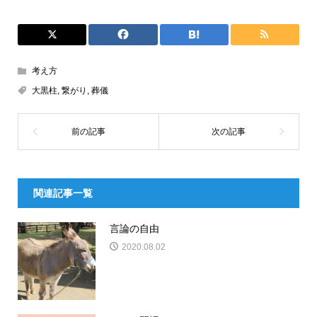
考え方
大黒柱
,
繋がり
,
葬儀
関連記事一覧
言論の自由
2020.08.02