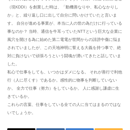
（現KDDI）を創業した時は、「動機善なりや、私心なかりし
か」と、繰り返し口に出して自分に問いかけていたと言いま
す。 自分が進める事業が、本当に人の世の為だけに行っている
事なのか？ 当時、通信を牛耳っていたNTTという巨大な企業に
風穴を開ける為に始めた第二電電が世間からの誹謗中傷に悩ま
されていましたが、この天地神明に誓える大義を持つ事で、絶
対に負けないで頑張ろうという闘魂が湧いてきたと話していま
した。
私心で仕事をしても、いつかはダメになる。 それが善行で利他
行（人に尽くす）であるか。感性的に物事を判断していない
か。 全力で仕事（努力）をしているか。 人に感謝し謙虚に生
きているか。
これらの言葉、仕事をしている全ての人に当てはまるのではな
いでしょうか。