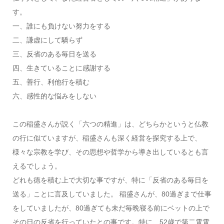
す。
一、誰にも負けない努力をする
二、謙虚にして驕らず
三、反省のある毎日を送る
四、生きていることに感謝する
五、善行、利他行を積む
六、感性的な悩みをしない
この稲盛さんが説く「六つの精進」は、どちらかというと仏教
の行に似ていますが、稲盛さんも深く経営を探究する上で、
様々な宗教を学び、その思想や哲学から導き出しているとも言
えるでしょう。
どれも徳を積む上で大切な事ですが、特に「反省のある毎日を
送る」ことに言及していました。 稲盛さんが、80過ぎまで仕事
をしていましたが、80過ぎても未だ毎晩寝る前にベットの上で
その日の反省を行っていたとの事です。特に、52歳で第二電電