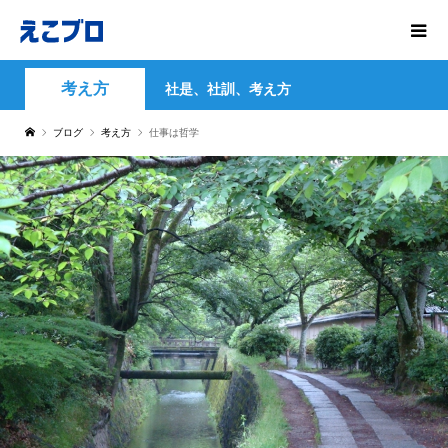
考え方
社是、社訓、考え方
ブログ
考え方
仕事は哲学