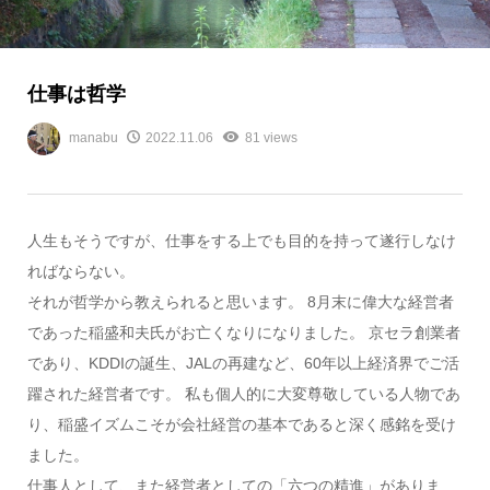
仕事は哲学
manabu
2022.11.06
81 views
人生もそうですが、仕事をする上でも目的を持って遂行しなけ
ればならない。
それが哲学から教えられると思います。 8月末に偉大な経営者
であった稲盛和夫氏がお亡くなりになりました。 京セラ創業者
であり、KDDIの誕生、JALの再建など、60年以上経済界でご活
躍された経営者です。 私も個人的に大変尊敬している人物であ
り、稲盛イズムこそが会社経営の基本であると深く感銘を受け
ました。
仕事人として、また経営者としての「六つの精進」がありま