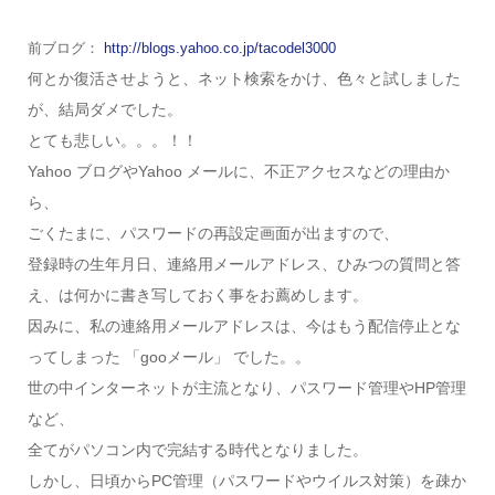
前ブログ：
http://blogs.yahoo.co.jp/tacodel3000
何とか復活させようと、ネット検索をかけ、色々と試しました
が、結局ダメでした。
とても悲しい。。。！！
Yahoo ブログやYahoo メールに、不正アクセスなどの理由か
ら、
ごくたまに、パスワードの再設定画面が出ますので、
登録時の生年月日、連絡用メールアドレス、ひみつの質問と答
え、は何かに書き写しておく事をお薦めします。
因みに、私の連絡用メールアドレスは、今はもう配信停止とな
ってしまった 「gooメール」 でした。。
世の中インターネットが主流となり、パスワード管理やHP管理
など、
全てがパソコン内で完結する時代となりました。
しかし、日頃からPC管理（パスワードやウイルス対策）を疎か