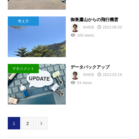
御巣鷹山からの飛行機雲
考え方
SHIGE
2023.06.03
169 views
データバックアップ
マネジメント
SHIGE
2023.03.19
54 views
1
2
