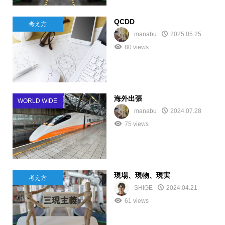
QCDD
考え方
manabu
2025.05.25
80 views
海外出張
WORLD WIDE
manabu
2024.07.28
75 views
現場、現物、現実
考え方
SHIGE
2024.04.21
61 views