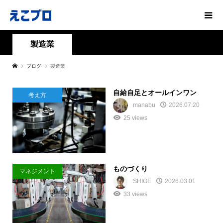
製造業
ブログ
製造業
自給自足とオールインワン
考え方
manabu
2026.07.20
25 views
ものづくり
マネジメント
SHIGE
2026.03.01
33 views