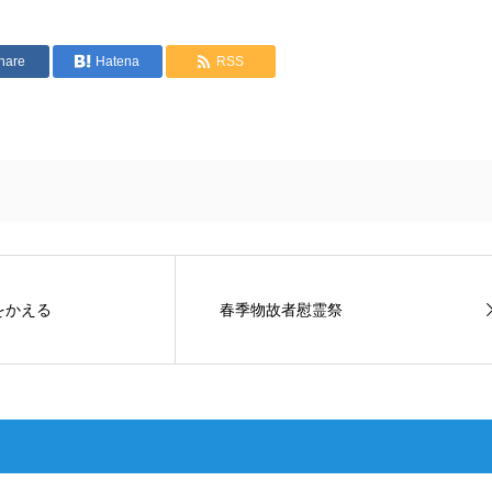
hare
Hatena
RSS
をかえる
春季物故者慰霊祭