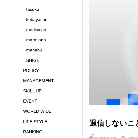
tasuku
kobayashi
medicalgo
marasann
manabu
SHIGE
POLICY
MANAGEMENT
SKILL UP
EVENT
WORLD WIDE
過信しないこ
LIFE STYLE
RANKING